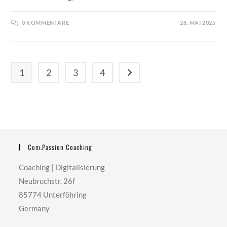
0 KOMMENTARE
28. MAI 2025
1
2
3
4
Zur nächsten Seite
Com.passion Coaching
Coaching | Digitalisierung
Neubruchstr. 26f
85774 Unterföhring
Germany