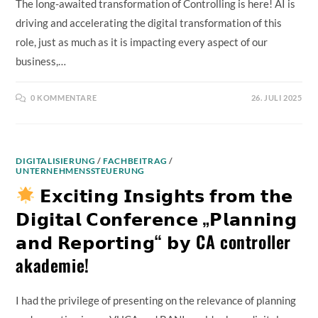
The long-awaited transformation of Controlling is here! AI is
driving and accelerating the digital transformation of this
role, just as much as it is impacting every aspect of our
business,…
0 KOMMENTARE
26. JULI 2025
DIGITALISIERUNG
/
FACHBEITRAG
/
UNTERNEHMENSSTEUERUNG
𝗘𝘅𝗰𝗶𝘁𝗶𝗻𝗴 𝗜𝗻𝘀𝗶𝗴𝗵𝘁𝘀 𝗳𝗿𝗼𝗺 𝘁𝗵𝗲
𝗗𝗶𝗴𝗶𝘁𝗮𝗹 𝗖𝗼𝗻𝗳𝗲𝗿𝗲𝗻𝗰𝗲 „𝗣𝗹𝗮𝗻𝗻𝗶𝗻𝗴
𝗮𝗻𝗱 𝗥𝗲𝗽𝗼𝗿𝘁𝗶𝗻𝗴“ 𝗯𝘆 CA controller
akademie!
I had the privilege of presenting on the relevance of planning