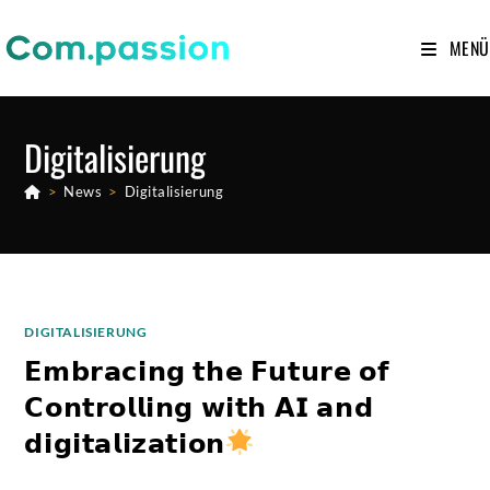
Zum
Inhalt
MENÜ
springen
Digitalisierung
>
News
>
Digitalisierung
DIGITALISIERUNG
𝗘𝗺𝗯𝗿𝗮𝗰𝗶𝗻𝗴 𝘁𝗵𝗲 𝗙𝘂𝘁𝘂𝗿𝗲 𝗼𝗳
𝗖𝗼𝗻𝘁𝗿𝗼𝗹𝗹𝗶𝗻𝗴 𝘄𝗶𝘁𝗵 𝗔𝗜 𝗮𝗻𝗱
𝗱𝗶𝗴𝗶𝘁𝗮𝗹𝗶𝘇𝗮𝘁𝗶𝗼𝗻