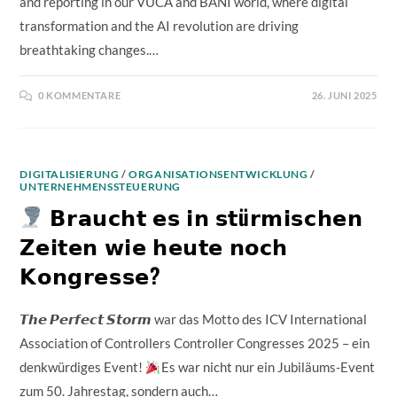
and reporting in our VUCA and BANI world, where digital
transformation and the AI revolution are driving
breathtaking changes.…
0 KOMMENTARE
26. JUNI 2025
DIGITALISIERUNG
/
ORGANISATIONSENTWICKLUNG
/
UNTERNEHMENSSTEUERUNG
𝗕𝗿𝗮𝘂𝗰𝗵𝘁 𝗲𝘀 𝗶𝗻 𝘀𝘁ü𝗿𝗺𝗶𝘀𝗰𝗵𝗲𝗻
𝗭𝗲𝗶𝘁𝗲𝗻 𝘄𝗶𝗲 𝗵𝗲𝘂𝘁𝗲 𝗻𝗼𝗰𝗵
𝗞𝗼𝗻𝗴𝗿𝗲𝘀𝘀𝗲?
𝙏𝙝𝙚 𝙋𝙚𝙧𝙛𝙚𝙘𝙩 𝙎𝙩𝙤𝙧𝙢 war das Motto des ICV International
Association of Controllers Controller Congresses 2025 – ein
denkwürdiges Event!
Es war nicht nur ein Jubiläums-Event
zum 50. Jahrestag, sondern auch…